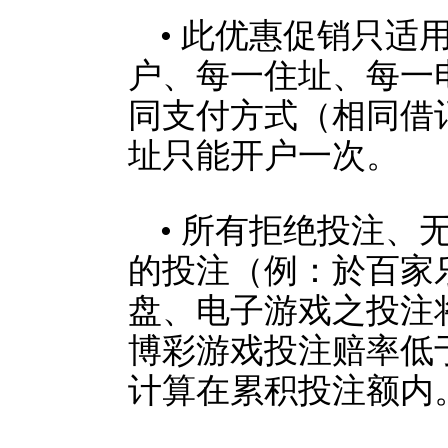
• 此优惠促销只
户、每一住址、每一
同支付方式（相同借记
址只能开户一次。
运佳专业预测分析 博彩策略 http://www.du89.com/
• 所有拒绝投注
的投注（例：於百家
盘、电子游戏之投注
博彩游戏投注赔率低于
计算在累积投注额内
运佳中国 winjia (发久论坛)http://www.du89.com