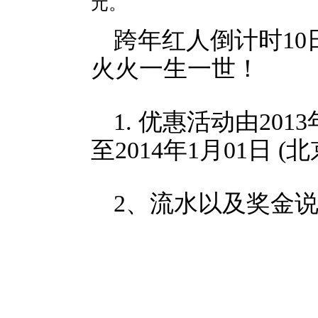
元。
跨年红人倒计时10日
火火一生一世！
发久论坛本文章来源于:http://bbs.du89.com
1. 优惠活动由2013
至2014年1月01日 (
发久论坛 专业预测 博彩策略 http://bbs.du89.com/
2、流水以及奖金
du89.com运佳专业预测分析 博彩策略 http://www.du89.com/
运佳中国 http://www.du89.com