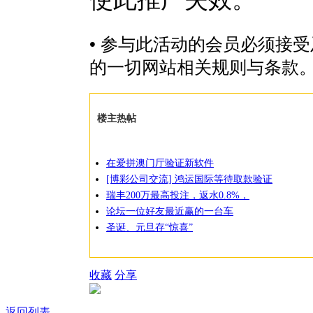
发久论坛运佳中国 http://www.du89.com
华人策略,海燕论坛,赌发久,运佳,百家乐,博彩,策略,快乐彩,百家乐智能分析,百家乐策略,专业百家乐预测,百家乐分析 博彩策略,红利资讯运佳中国 (博彩策略)http://www.du89.com
• 参与此活动的会员必须接
的一切网站相关规则与条款
楼主热帖
在爱拼澳门厅验证新软件
[博彩公司交流] 鸿运国际等待取款验证
瑞丰200万最高投注，返水0.8%，
论坛一位好友最近赢的一台车
圣诞、元旦存“惊喜”
收藏
分享
返回列表