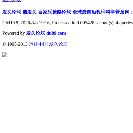
发久论坛 赌发久 百家乐策略论坛 全球最前沿数理科学普及网
GMT+8, 2026-8-8 19:16,
Processed in 0.005428 second(s), 4 queries
Powered by
发久论坛 du89.com
© 1995-2013
运佳中国 发久论坛